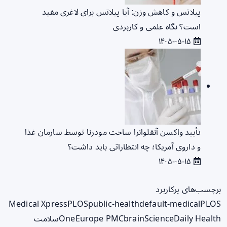
پیلاتس و کاهش وزن: آیا پیلاتس برای لاغری مفید
است؟ نگاه علمی و کاربردی
۱۴۰۵-۰۵-۱۵
تأیید واکسن آنفلوانزا ساخت مودرنا توسط سازمان غذا
و داروی آمریکا؛ چه انتظاراتی باید داشت؟
۱۴۰۵-۰۵-۱۵
برچسب‌های پرکاربرد
Medical Xpress
PLOS
public-health
default-medical
PLOS
ScienceDaily Health
brain
Europe PMC
One
سلامت