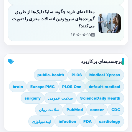
مطالعه‌ای تازه: چگونه سایکدلیک‌ها از طریق
گیرنده‌های سروتونین اتصالات مغزی را تقویت
می‌کنند؟
۱۴۰۵-۰۵-۱۷
برچسب‌های پرکاربرد
public-health
PLOS
Medical Xpress
brain
Europe PMC
PLOS One
default-medical
ScienceDaily Health
سلامت عمومی
surgery
CDC
cancer
PubMed
سلامت روان
cardiology
FDA
infection
اپیدمیولوژی