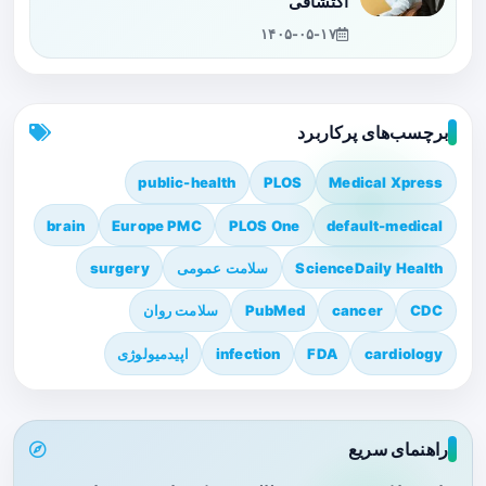
اکتشافی
۱۴۰۵-۰۵-۱۷
برچسب‌های پرکاربرد
public-health
PLOS
Medical Xpress
brain
Europe PMC
PLOS One
default-medical
ScienceDaily Health
سلامت عمومی
surgery
CDC
cancer
PubMed
سلامت روان
cardiology
FDA
infection
اپیدمیولوژی
راهنمای سریع