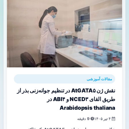
مقالات آموزشی
نقش ژن AtGATA۵ در تنظیم جوانه‌زنی بذر از
طریق القای NCED۳ و ABI۴ در
Arabidopsis thaliana
۴ تیر ۱۴۰۵
9 دقیقه