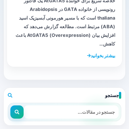
خلاصه سریع برای خواننده AtGATA5 یک فاکتور
رونویسی از خانواده GATA در Arabidopsis
thaliana است که با مسیر هورمونی آبسیزیک اسید
(ABA) مرتبط است. مطالعه گزارش می‌دهد که
افزایش بیان AtGATA5 (Overexpression) باعث
کاهش…
بیشتر بخوانید
جستجو