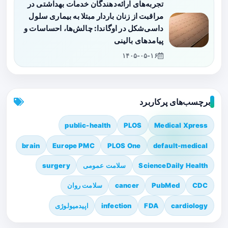
تجربه‌های ارائه‌دهندگان خدمات بهداشتی در
مراقبت از زنان باردار مبتلا به بیماری سلول
داسی‌شکل در اوگاندا: چالش‌ها، احساسات و
پیامدهای بالینی
۱۴۰۵-۰۵-۱۶
برچسب‌های پرکاربرد
public-health
PLOS
Medical Xpress
brain
Europe PMC
PLOS One
default-medical
ScienceDaily Health
سلامت عمومی
surgery
CDC
PubMed
cancer
سلامت روان
cardiology
FDA
infection
اپیدمیولوژی