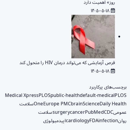
روز» اهمیت دارد
۱۴۰۵-۰۵-۱۸
قرص آزمایشی که می‌تواند درمان HIV را متحول کند
۱۴۰۵-۰۵-۱۸
برچسب‌های پرکاربرد
Medical Xpress
PLOS
public-health
default-medical
PLOS
ScienceDaily Health
brain
Europe PMC
One
سلامت
عمومی
CDC
PubMed
cancer
surgery
سلامت
روان
infection
FDA
cardiology
اپیدمیولوژی