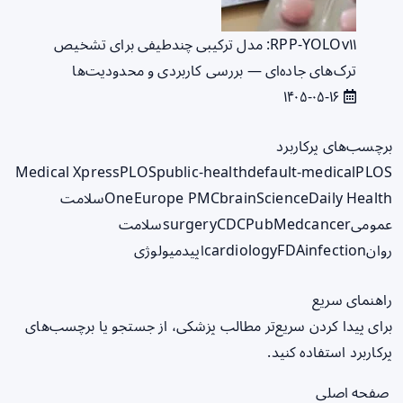
RPP‑YOLOv۱۱: مدل ترکیبی چندطیفی برای تشخیص
ترک‌های جاده‌ای — بررسی کاربردی و محدودیت‌ها
۱۴۰۵-۰۵-۱۶
برچسب‌های پرکاربرد
Medical Xpress
PLOS
public-health
default-medical
PLOS
ScienceDaily Health
brain
Europe PMC
One
سلامت
عمومی
cancer
PubMed
CDC
surgery
سلامت
روان
infection
FDA
cardiology
اپیدمیولوژی
راهنمای سریع
برای پیدا کردن سریع‌تر مطالب پزشکی، از جستجو یا برچسب‌های
پرکاربرد استفاده کنید.
صفحه اصلی