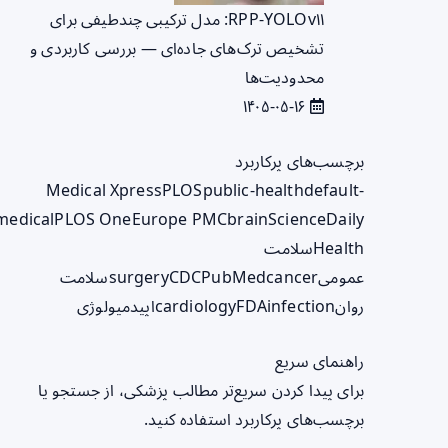
RPP‑YOLOv۱۱: مدل ترکیبی چندطیفی برای
تشخیص ترک‌های جاده‌ای — بررسی کاربردی و
محدودیت‌ها
۱۴۰۵-۰۵-۱۶
برچسب‌های پرکاربرد
Medical Xpress
PLOS
public-health
default-
medical
PLOS One
Europe PMC
brain
ScienceDaily
Health
سلامت
عمومی
cancer
PubMed
CDC
surgery
سلامت
روان
infection
FDA
cardiology
اپیدمیولوژی
راهنمای سریع
برای پیدا کردن سریع‌تر مطالب پزشکی، از جستجو یا
برچسب‌های پرکاربرد استفاده کنید.