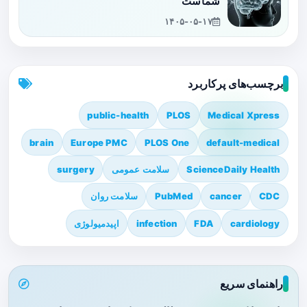
شماست
۱۴۰۵-۰۵-۱۷
برچسب‌های پرکاربرد
public-health
PLOS
Medical Xpress
brain
Europe PMC
PLOS One
default-medical
ScienceDaily Health
سلامت عمومی
surgery
CDC
cancer
PubMed
سلامت روان
cardiology
FDA
infection
اپیدمیولوژی
راهنمای سریع