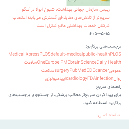
رییس سازمان جهانی بهداشت: شیوع ابولا در کنگو
سریع‌تر از تلاش‌های مقابله‌ای گسترش می‌یابد؛ اعتصاب
کارکنان خدمات بهداشتی مانع کنترل است
۱۴۰۵-۰۵-۱۵
برچسب‌های پرکاربرد
Medical Xpress
PLOS
default-medical
public-health
PLOS
ScienceDaily Health
brain
Europe PMC
One
سلامت
عمومی
cancer
CDC
PubMed
surgery
سلامت
روان
infection
FDA
cardiology
اپیدمیولوژی
راهنمای سریع
برای پیدا کردن سریع‌تر مطالب پزشکی، از جستجو یا برچسب‌های
پرکاربرد استفاده کنید.
صفحه اصلی