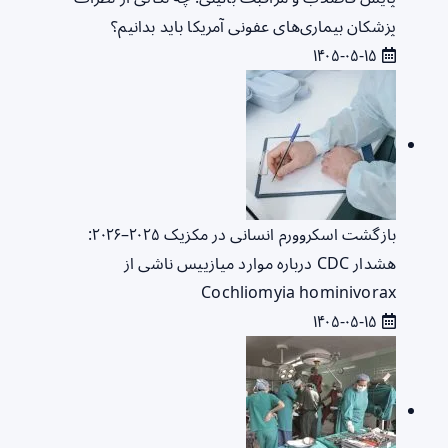
پزشکان بیماری‌های عفونی آمریکا باید بدانیم؟
۱۴۰۵-۰۵-۱۵
بازگشت اسکروورم انسانی در مکزیک ۲۰۲۵–۲۰۲۶:
هشدار CDC درباره موارد میازییس ناشی از
Cochliomyia hominivorax
۱۴۰۵-۰۵-۱۵