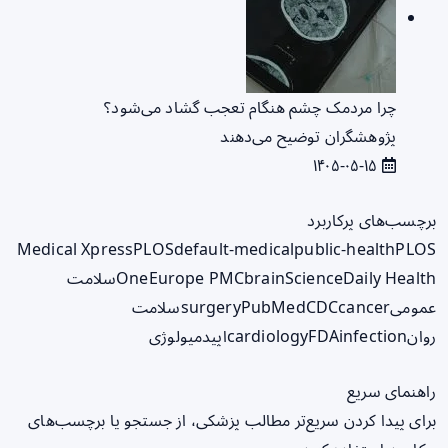
چرا مردمک چشم هنگام تعجب گشاد می‌شود؟
پژوهشگران توضیح می‌دهند
۱۴۰۵-۰۵-۱۵
برچسب‌های پرکاربرد
Medical Xpress
PLOS
default-medical
public-health
PLOS
ScienceDaily Health
brain
Europe PMC
One
سلامت
عمومی
cancer
CDC
PubMed
surgery
سلامت
روان
infection
FDA
cardiology
اپیدمیولوژی
راهنمای سریع
برای پیدا کردن سریع‌تر مطالب پزشکی، از جستجو یا برچسب‌های