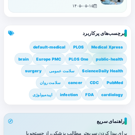
۱۴۰۵-۰۵-۱۵
برچسب‌های پرکاربرد
default-medical
PLOS
Medical Xpress
brain
Europe PMC
PLOS One
public-health
ScienceDaily Health
سلامت عمومی
surgery
PubMed
CDC
cancer
سلامت روان
cardiology
FDA
infection
اپیدمیولوژی
راهنمای سریع
برای پیدا کردن سریع‌تر مطالب پزشکی، از جستجو یا