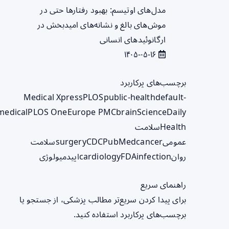
مدل‌های اوتیسم: بهبود رفتارها حتی در
موش‌های بالغ و نشانه‌های امیدبخش در
ارگانوئیدهای انسانی
۱۴۰۵-۰۵-۱۶
برچسب‌های پرکاربرد
Medical Xpress
PLOS
public-health
default-
medical
PLOS One
Europe PMC
brain
ScienceDaily
Health
سلامت
عمومی
cancer
PubMed
CDC
surgery
سلامت
روان
infection
FDA
cardiology
اپیدمیولوژی
راهنمای سریع
برای پیدا کردن سریع‌تر مطالب پزشکی، از جستجو یا
برچسب‌های پرکاربرد استفاده کنید.