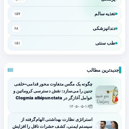
تغذیه سالم
۱۵۷
دندانپزشکی
۶۸
طب سنتی
۱۵۱
جدیدترین مطالب
چگونه یک مگس متفاوت محور قدامی–خلفی
جنین را می‌سازد: نقش دسترسی کروماتین و
عوامل آغازگر در Clogmia albipunctata
۱۴۰۵-۰۵-۱۶
استراتژی نظارت بهداشتی الهام‌گرفته از
سیستم ایمنی، کشف حشرات ناقل را افزایش