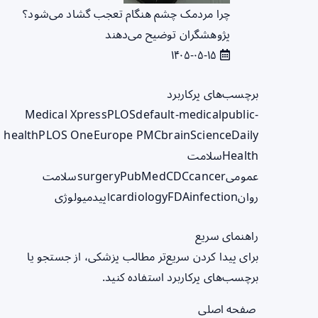
چرا مردمک چشم هنگام تعجب گشاد می‌شود؟
پژوهشگران توضیح می‌دهند
۱۴۰۵-۰۵-۱۵
برچسب‌های پرکاربرد
Medical Xpress
PLOS
default-medical
public-
health
PLOS One
Europe PMC
brain
ScienceDaily
Health
سلامت
عمومی
cancer
CDC
PubMed
surgery
سلامت
روان
infection
FDA
cardiology
اپیدمیولوژی
راهنمای سریع
برای پیدا کردن سریع‌تر مطالب پزشکی، از جستجو یا
برچسب‌های پرکاربرد استفاده کنید.
صفحه اصلی