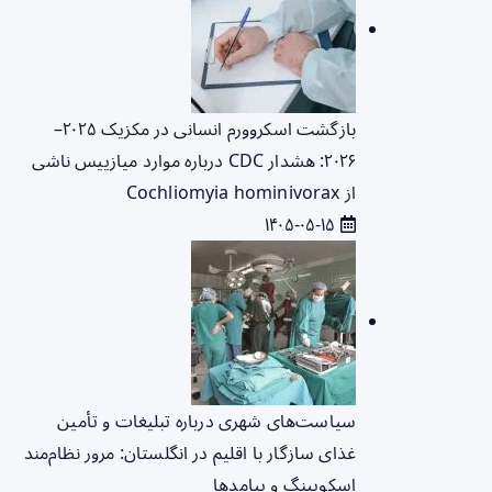
بازگشت اسکروورم انسانی در مکزیک ۲۰۲۵–
۲۰۲۶: هشدار CDC درباره موارد میازییس ناشی
از Cochliomyia hominivorax
۱۴۰۵-۰۵-۱۵
سیاست‌های شهری درباره تبلیغات و تأمین
غذای سازگار با اقلیم در انگلستان: مرور نظام‌مند
اسکوپینگ و پیامدها