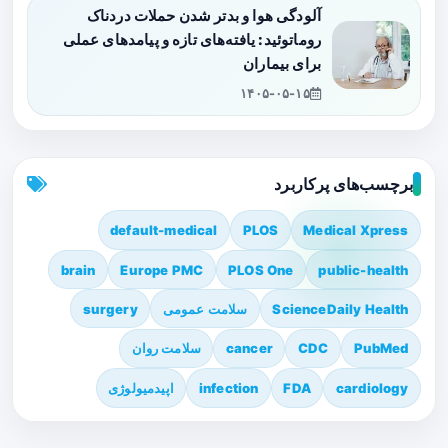
آلودگی هوا و بدتر شدن حملات دردناک
روماتوئید: یافته‌های تازه و پیامدهای عملی
برای بیماران
۱۴۰۵-۰۵-۱۵
برچسب‌های پرکاربرد
default-medical
PLOS
Medical Xpress
brain
Europe PMC
PLOS One
public-health
ScienceDaily Health
سلامت عمومی
surgery
PubMed
CDC
cancer
سلامت روان
cardiology
FDA
infection
اپیدمیولوژی