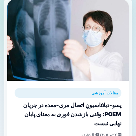
مقالات آموزشی
پسو-دیلاتاسیونِ اتصال مری-معده در جریان
POEM: وقتی بازشدن فوری به معنای پایان
نهایی نیست
۲ تیر ۱۴۰۵
9 دقیقه