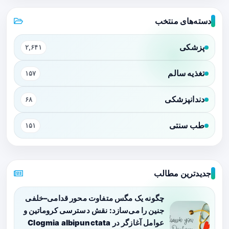
دسته‌های منتخب
پزشکی
۲,۶۴۱
تغذیه سالم
۱۵۷
دندانپزشکی
۶۸
طب سنتی
۱۵۱
جدیدترین مطالب
چگونه یک مگس متفاوت محور قدامی–خلفی
جنین را می‌سازد: نقش دسترسی کروماتین و
عوامل آغازگر در Clogmia albipunctata