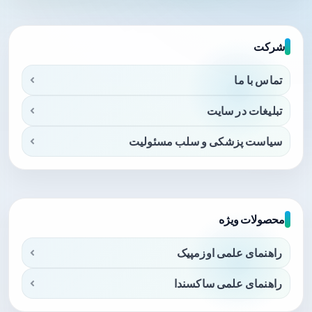
شرکت
تماس با ما
تبلیغات در سایت
سیاست پزشکی و سلب مسئولیت
محصولات ویژه
راهنمای علمی اوزمپیک
راهنمای علمی ساکسندا