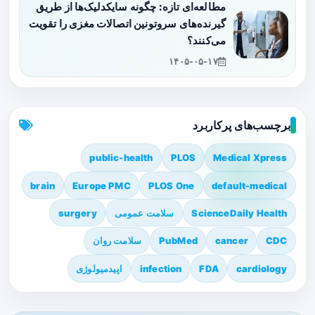
مطالعه‌ای تازه: چگونه سایکدلیک‌ها از طریق
گیرنده‌های سروتونین اتصالات مغزی را تقویت
می‌کنند؟
۱۴۰۵-۰۵-۱۷
برچسب‌های پرکاربرد
public-health
PLOS
Medical Xpress
brain
Europe PMC
PLOS One
default-medical
ScienceDaily Health
سلامت عمومی
surgery
CDC
cancer
PubMed
سلامت روان
cardiology
FDA
infection
اپیدمیولوژی