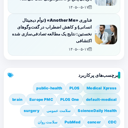
۱۴۰۵-۰۵-۱۷
فناوری «Another Me» (توأم دیجیتال
انسانی) و کاهش اضطراب در گفت‌وگوهای
نخستین: نتایج یک مطالعه تصادفی‌سازی شده
اکتشافی
۱۴۰۵-۰۵-۱۷
برچسب‌های پرکاربرد
public-health
PLOS
Medical Xpress
brain
Europe PMC
PLOS One
default-medical
ScienceDaily Health
سلامت عمومی
surgery
CDC
cancer
PubMed
سلامت روان