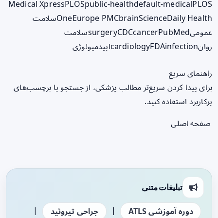
Medical Xpress
PLOS
public-health
default-medical
PLOS
ScienceDaily Health
brain
Europe PMC
One
سلامت
عمومی
PubMed
cancer
CDC
surgery
سلامت
روان
infection
FDA
cardiology
اپیدمیولوژی
راهنمای سریع
برای پیدا کردن سریع‌تر مطالب پزشکی، از جستجو یا برچسب‌های
پرکاربرد استفاده کنید.
صفحه اصلی
تبلیغات متنی
|
|
دوره آموزشی ATLS
جراحی تیروئید