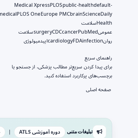
Medical Xpress
PLOS
public-health
default-
medical
PLOS One
Europe PMC
brain
ScienceDaily
Health
سلامت
عمومی
PubMed
cancer
CDC
surgery
سلامت
روان
infection
FDA
cardiology
اپیدمیولوژی
راهنمای سریع
برای پیدا کردن سریع‌تر مطالب پزشکی، از جستجو یا
برچسب‌های پرکاربرد استفاده کنید.
صفحه اصلی
|
تبلیغات متنی
دوره آموزشی ATLS
ج