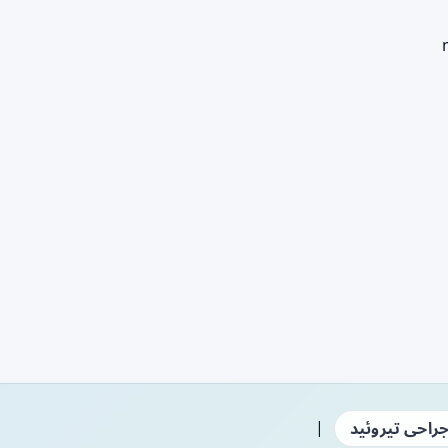
|
راحی تیروئید