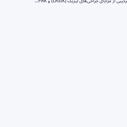
زایای جراحی‌های لیزیک (LASIK) و PRK…