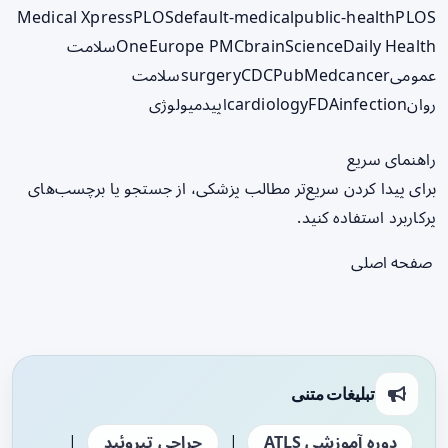
Medical Xpress
PLOS
default-medical
public-health
PLOS
ScienceDaily Health
brain
Europe PMC
One
سلامت
عمومی
cancer
PubMed
CDC
surgery
سلامت
روان
infection
FDA
cardiology
اپیدمیولوژی
راهنمای سریع
برای پیدا کردن سریع‌تر مطالب پزشکی، از جستجو یا برچسب‌های
پرکاربرد استفاده کنید.
صفحه اصلی
تبلیغات متنی
|
|
دوره آموزشی ATLS
جراحی تیروئید