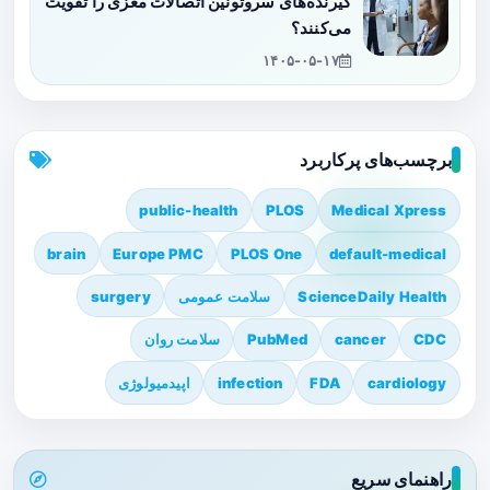
گیرنده‌های سروتونین اتصالات مغزی را تقویت
می‌کنند؟
۱۴۰۵-۰۵-۱۷
برچسب‌های پرکاربرد
public-health
PLOS
Medical Xpress
brain
Europe PMC
PLOS One
default-medical
ScienceDaily Health
سلامت عمومی
surgery
CDC
cancer
PubMed
سلامت روان
cardiology
FDA
infection
اپیدمیولوژی
راهنمای سریع