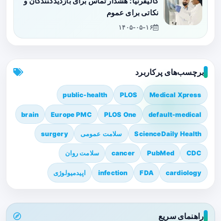
کالیفرنیا؛ هشدار تماس برای بازدیدکنندگان و
نکاتی برای عموم
۱۴۰۵-۰۵-۱۶
برچسب‌های پرکاربرد
public-health
PLOS
Medical Xpress
brain
Europe PMC
PLOS One
default-medical
ScienceDaily Health
سلامت عمومی
surgery
CDC
PubMed
cancer
سلامت روان
cardiology
FDA
infection
اپیدمیولوژی
راهنمای سریع