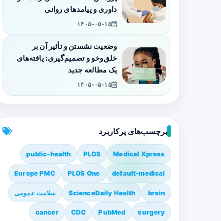
داوری و پیامدهای روانی
۱۴۰۵-۰۵-۱۵
وضعیت نشستن و تأثیر آن بر
خلق‌وخو و تصمیم‌گیری: یافته‌های
یک مطالعه جدید
۱۴۰۵-۰۵-۱۵
برچسب‌های پرکاربرد
public-health
PLOS
Medical Xpress
Europe PMC
PLOS One
default-medical
brain
ScienceDaily Health
سلامت عمومی
cancer
CDC
PubMed
surgery