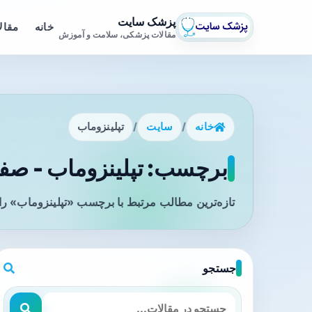
پزشک سایت
خانه
مقال
مقالات پزشکی، سلامت و آموزش
خانه
/
سایت
/
تپلینزوماب
برچسب: تپلینزوماب - صفح
تازه‌ترین مطالب مرتبط با برچسب «تپلینزوماب» را
جستجو