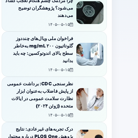
چرا مردمک چشم هنگام تعجب گشاد
می‌شود؟ پژوهشگران توضیح
می‌دهند
۱۴۰۵-۰۵-۱۵
فراخوان ملی ویال‌های چنددوز
گلوتاتیون ۲۰۰ mg/mL به‌خاطر
سطح بالای اندوتوکسین: چه باید
بدانید
۱۴۰۵-۰۵-۱۵
نظرسنجی CDC: برداشت عمومی
از پایش فاضلاب به‌عنوان ابزار
نظارت سلامت عمومی در ایالات
متحده (ژوئن ۲۰۲۴)
۱۴۰۵-۰۵-۱۵
درک تجربه‌های غیرعادی: نتایج
پژوهش PLOS One درباره محتوا،