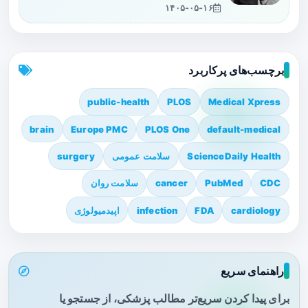
۱۴۰۵-۰۵-۱۶
برچسب‌های پرکاربرد
public-health
PLOS
Medical Xpress
brain
Europe PMC
PLOS One
default-medical
ScienceDaily Health
سلامت عمومی
surgery
CDC
PubMed
cancer
سلامت روان
cardiology
FDA
infection
اپیدمیولوژی
راهنمای سریع
برای پیدا کردن سریع‌تر مطالب پزشکی، از جستجو یا