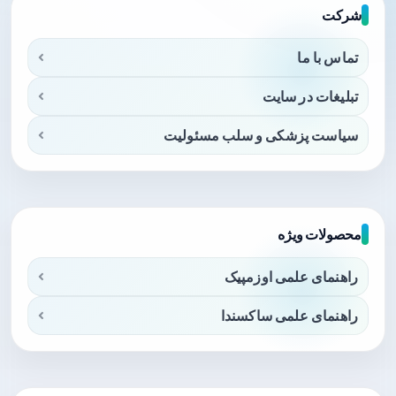
شرکت
تماس با ما
تبلیغات در سایت
سیاست پزشکی و سلب مسئولیت
محصولات ویژه
راهنمای علمی اوزمپیک
راهنمای علمی ساکسندا