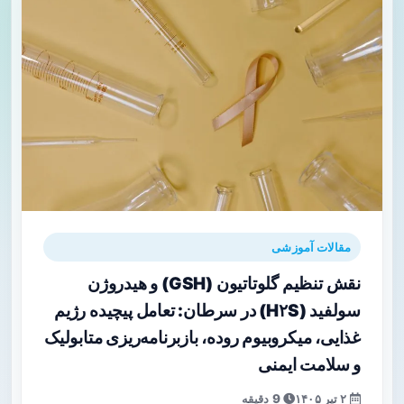
مقالات آموزشی
نقش تنظیم گلوتاتیون (GSH) و هیدروژن
سولفید (H۲S) در سرطان: تعامل پیچیده رژیم
غذایی، میکروبیوم روده، بازبرنامه‌ریزی متابولیک
و سلامت ایمنی
۲ تیر ۱۴۰۵
9 دقیقه