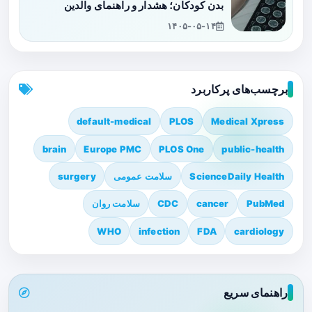
بدن کودکان؛ هشدار و راهنمای والدین
۱۴۰۵-۰۵-۱۴
برچسب‌های پرکاربرد
default-medical
PLOS
Medical Xpress
brain
Europe PMC
PLOS One
public-health
ScienceDaily Health
سلامت عمومی
surgery
PubMed
cancer
CDC
سلامت روان
WHO
infection
FDA
cardiology
راهنمای سریع