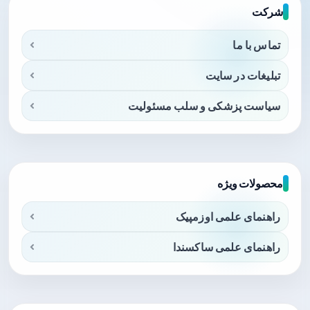
شرکت
تماس با ما
تبلیغات در سایت
سیاست پزشکی و سلب مسئولیت
محصولات ویژه
راهنمای علمی اوزمپیک
راهنمای علمی ساکسندا