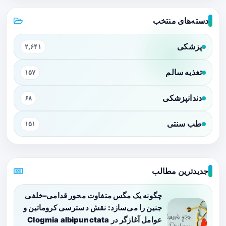
دسته‌های منتخب
پزشکی
۲,۶۴۱
تغذیه سالم
۱۵۷
دندانپزشکی
۶۸
طب سنتی
۱۵۱
جدیدترین مطالب
چگونه یک مگس متفاوت محور قدامی–خلفی
جنین را می‌سازد: نقش دسترسی کروماتین و
عوامل آغازگر در Clogmia albipunctata