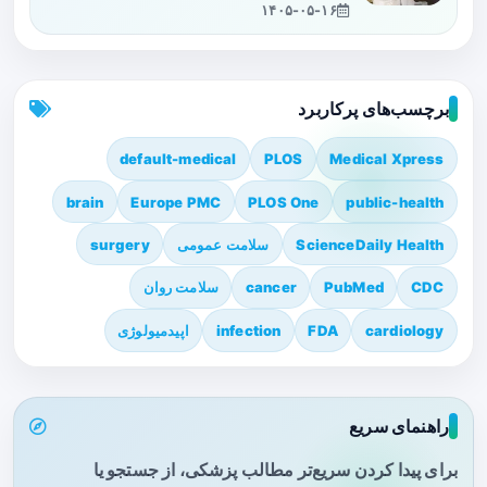
۱۴۰۵-۰۵-۱۶
برچسب‌های پرکاربرد
default-medical
PLOS
Medical Xpress
brain
Europe PMC
PLOS One
public-health
ScienceDaily Health
سلامت عمومی
surgery
CDC
PubMed
cancer
سلامت روان
cardiology
FDA
infection
اپیدمیولوژی
راهنمای سریع
برای پیدا کردن سریع‌تر مطالب پزشکی، از جستجو یا