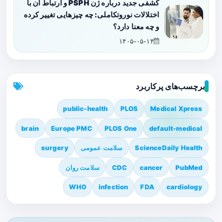
کشفی جدید درباره ژن PSPH و ارتباط آن با
اختلالات نوروتکاملی: چه چیزهایی تغییر کرده
و چه معنا دارد؟
۱۴۰۵-۰۵-۱۴
برچسب‌های پرکاربرد
public-health
PLOS
Medical Xpress
brain
Europe PMC
PLOS One
default-medical
ScienceDaily Health
سلامت عمومی
surgery
PubMed
cancer
CDC
سلامت روان
WHO
infection
FDA
cardiology