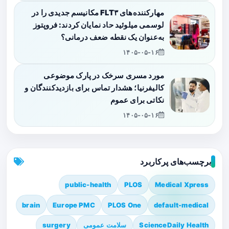
مهارکننده‌های FLT۳ مکانیسم جدیدی را در
لوسمی میلوئید حاد نمایان کردند: فروپتوز
به‌عنوان یک نقطه ضعف درمانی؟
۱۴۰۵-۰۵-۱۶
مورد مسری سرخک در پارک موضوعی
کالیفرنیا؛ هشدار تماس برای بازدیدکنندگان و
نکاتی برای عموم
۱۴۰۵-۰۵-۱۶
برچسب‌های پرکاربرد
public-health
PLOS
Medical Xpress
brain
Europe PMC
PLOS One
default-medical
ScienceDaily Health
سلامت عمومی
surgery