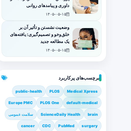
داوری و پیامدهای روانی
۱۴۰۵-۰۵-۱۵
وضعیت نشستن و تأثیر آن بر
خلق‌وخو و تصمیم‌گیری: یافته‌های
یک مطالعه جدید
۱۴۰۵-۰۵-۱۵
برچسب‌های پرکاربرد
public-health
PLOS
Medical Xpress
Europe PMC
PLOS One
default-medical
brain
ScienceDaily Health
سلامت عمومی
cancer
CDC
PubMed
surgery