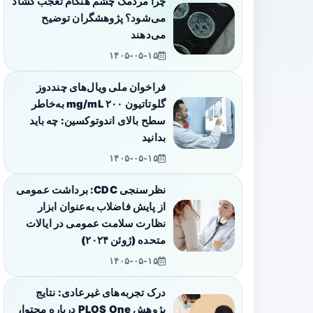
چرا مردمک چشم هنگام تعجب گشاد
می‌شود؟ پژوهشگران توضیح
می‌دهند
۱۴۰۵-۰۵-۱۵
فراخوان ملی ویال‌های چنددوز
گلوتاتیون ۲۰۰ mg/mL به‌خاطر
سطح بالای اندوتوکسین: چه باید
بدانید
۱۴۰۵-۰۵-۱۵
نظرسنجی CDC: برداشت عمومی
از پایش فاضلاب به‌عنوان ابزار
نظارت سلامت عمومی در ایالات
متحده (ژوئن ۲۰۲۴)
۱۴۰۵-۰۵-۱۵
درک تجربه‌های غیرعادی: نتایج
پژوهش PLOS One درباره محتوا،