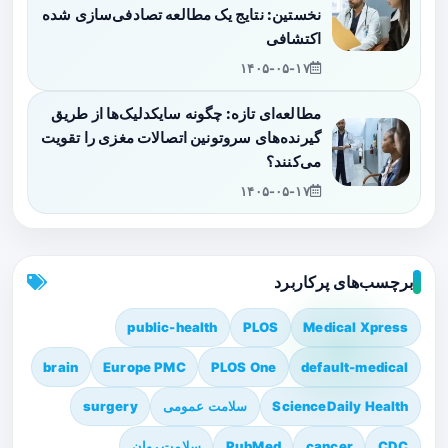
نخستین: نتایج یک مطالعه تصادفی‌سازی شده
اکتشافی
۱۴۰۵-۰۵-۱۷
مطالعه‌ای تازه: چگونه سایکدلیک‌ها از طریق
گیرنده‌های سروتونین اتصالات مغزی را تقویت
می‌کنند؟
۱۴۰۵-۰۵-۱۷
برچسب‌های پرکاربرد
public-health
PLOS
Medical Xpress
brain
Europe PMC
PLOS One
default-medical
ScienceDaily Health
سلامت عمومی
surgery
CDC
cancer
PubMed
سلامت روان