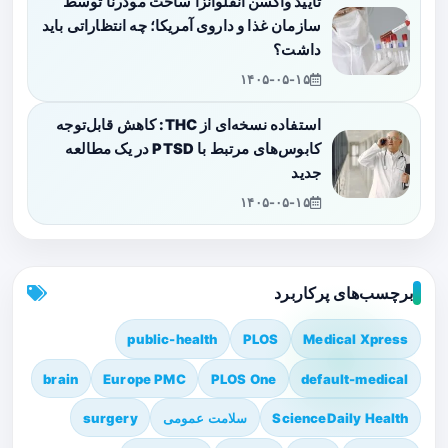
تأیید واکسن آنفلوانزا ساخت مودرنا توسط
سازمان غذا و داروی آمریکا؛ چه انتظاراتی باید
داشت؟
۱۴۰۵-۰۵-۱۵
استفاده نسخه‌ای از THC: کاهش قابل‌توجه
کابوس‌های مرتبط با PTSD در یک مطالعه
جدید
۱۴۰۵-۰۵-۱۵
برچسب‌های پرکاربرد
public-health
PLOS
Medical Xpress
brain
Europe PMC
PLOS One
default-medical
ScienceDaily Health
سلامت عمومی
surgery