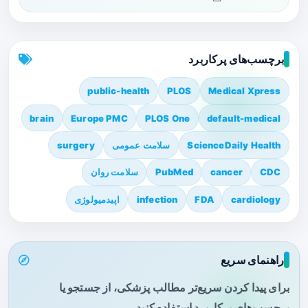
برچسب‌های پرکاربرد
public-health
PLOS
Medical Xpress
brain
Europe PMC
PLOS One
default-medical
ScienceDaily Health
سلامت عمومی
surgery
CDC
cancer
PubMed
سلامت روان
cardiology
FDA
infection
اپیدمیولوژی
راهنمای سریع
برای پیدا کردن سریع‌تر مطالب پزشکی، از جستجو یا
برچسب‌های پرکاربرد استفاده کنید.