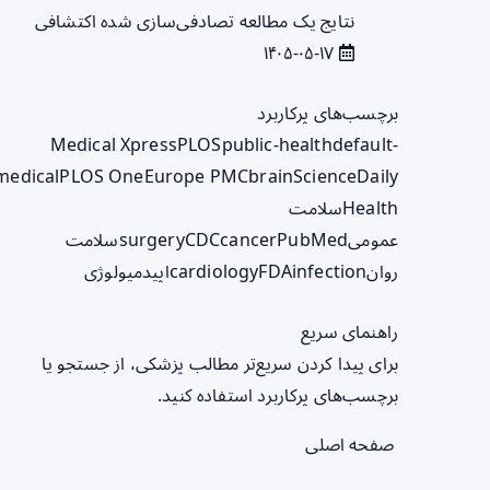
نتایج یک مطالعه تصادفی‌سازی شده اکتشافی
۱۴۰۵-۰۵-۱۷
برچسب‌های پرکاربرد
Medical Xpress
PLOS
public-health
default-
medical
PLOS One
Europe PMC
brain
ScienceDaily
Health
سلامت
عمومی
PubMed
cancer
CDC
surgery
سلامت
روان
infection
FDA
cardiology
اپیدمیولوژی
راهنمای سریع
برای پیدا کردن سریع‌تر مطالب پزشکی، از جستجو یا
برچسب‌های پرکاربرد استفاده کنید.
صفحه اصلی