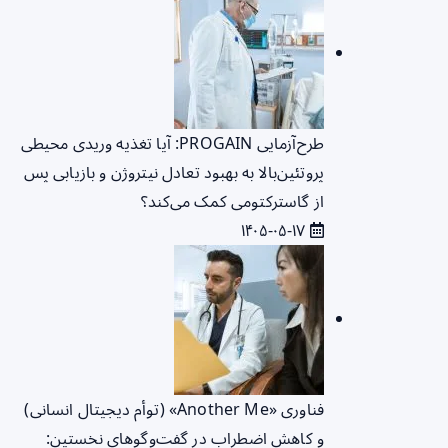
طرح‌آزمایی PROGAIN: آیا تغذیه وریدی محیطی
پروتئین‌بالا به بهبود تعادل نیتروژن و بازیابی پس
از گاسترکتومی کمک می‌کند؟
۱۴۰۵-۰۵-۱۷
فناوری «Another Me» (توأم دیجیتال انسانی)
و کاهش اضطراب در گفت‌وگوهای نخستین: