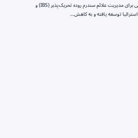
مقدمه رژیم غذایی کم FODMAP یکی از موثرترین روش‌های درمانی برای مدیریت علائم سندرم روده تحریک‌پذیر (IBS) و
سترالیا توسعه یافته و به کاهش…