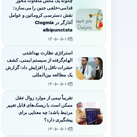
چگونه یک مگس متفاوت محور
قدامی–خلفی جنین را می‌سازد:
نقش دسترسی کروماتین و عوامل
آغازگر در Clogmia
albipunctata
۱۴۰۵-۰۵-۱۶
استراتژی نظارت بهداشتی
الهام‌گرفته از سیستم ایمنی، کشف
حشرات ناقل را افزایش داد: گزارش
یک مطالعه بین‌المللی
۱۴۰۵-۰۵-۱۶
تقریباً نیمی از موارد زوال عقل
ممکن است با ریسک‌های قابل تغییر
مرتبط باشد؛ چه معنایی برای
پیشگیری دارد؟
۱۴۰۵-۰۵-۱۶