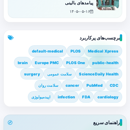
پیامدهای بالینی
۱۴۰۵-۰۵-۱۶
برچسب‌های پرکاربرد
default-medical
PLOS
Medical Xpress
brain
Europe PMC
PLOS One
public-health
ScienceDaily Health
سلامت عمومی
surgery
CDC
PubMed
cancer
سلامت روان
cardiology
FDA
infection
اپیدمیولوژی
راهنمای سریع