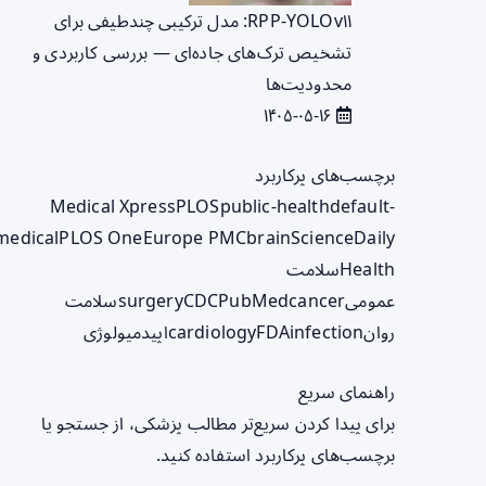
RPP‑YOLOv۱۱: مدل ترکیبی چندطیفی برای
تشخیص ترک‌های جاده‌ای — بررسی کاربردی و
محدودیت‌ها
۱۴۰۵-۰۵-۱۶
برچسب‌های پرکاربرد
Medical Xpress
PLOS
public-health
default-
medical
PLOS One
Europe PMC
brain
ScienceDaily
Health
سلامت
عمومی
cancer
PubMed
CDC
surgery
سلامت
روان
infection
FDA
cardiology
اپیدمیولوژی
راهنمای سریع
برای پیدا کردن سریع‌تر مطالب پزشکی، از جستجو یا
برچسب‌های پرکاربرد استفاده کنید.