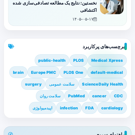
نخستین: نتایج یک مطالعه تصادفی‌سازی شده
اکتشافی
۱۴۰۵-۰۵-۱۷
برچسب‌های پرکاربرد
public-health
PLOS
Medical Xpress
brain
Europe PMC
PLOS One
default-medical
ScienceDaily Health
سلامت عمومی
surgery
CDC
cancer
PubMed
سلامت روان
cardiology
FDA
infection
اپیدمیولوژی
راهنمای سریع