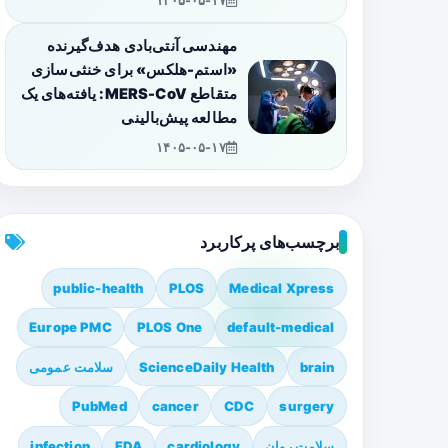
۱۴۰۵-۰۵-۱۷
مهندسی آنتی‌بادی هدف‌گیرنده
«استم-هلکس» برای خنثی‌سازی
متقاطع MERS-CoV: یافته‌های یک
مطالعه پیش‌بالینی
۱۴۰۵-۰۵-۱۷
برچسب‌های پرکاربرد
public-health
PLOS
Medical Xpress
Europe PMC
PLOS One
default-medical
brain
ScienceDaily Health
سلامت عمومی
PubMed
cancer
CDC
surgery
سلامت روان
cardiology
FDA
infection