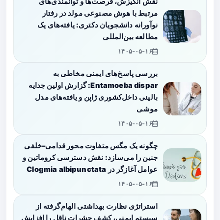
نقش انگیزش، فرصت‌ها و توانمندی‌های
مرتبط با هوش مصنوعی مولد در رفتار
نوآورانه دانشجویان دکتری: یافته‌های یک
مطالعه بین‌المللی
۱۴۰۵-۰۵-۱۶
بررسی پاسخ‌های ایمنی مخاطی به
Entamoeba dispar: گزارش اولین جدایه
بالینی داخل‌کشوری ژاپن و یافته‌های مدل
موشی
۱۴۰۵-۰۵-۱۶
چگونه یک مگس متفاوت محور قدامی–خلفی
جنین را می‌سازد: نقش دسترسی کروماتین و
عوامل آغازگر در Clogmia albipunctata
۱۴۰۵-۰۵-۱۶
استراتژی نظارت بهداشتی الهام‌گرفته از
سیستم ایمنی، کشف حشرات ناقل را افزایش