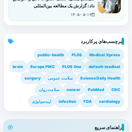
داد: گزارش یک مطالعه بین‌المللی
۱۴۰۵-۰۵-۱۶
برچسب‌های پرکاربرد
public-health
PLOS
Medical Xpress
brain
Europe PMC
PLOS One
default-medical
ScienceDaily Health
سلامت عمومی
surgery
CDC
PubMed
cancer
سلامت روان
cardiology
FDA
infection
اپیدمیولوژی
راهنمای سریع