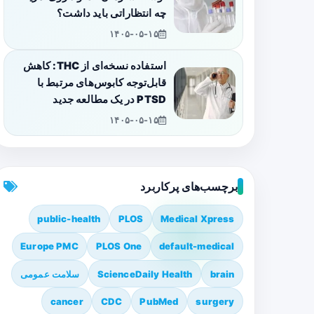
چه انتظاراتی باید داشت؟
۱۴۰۵-۰۵-۱۵
استفاده نسخه‌ای از THC: کاهش
قابل‌توجه کابوس‌های مرتبط با
PTSD در یک مطالعه جدید
۱۴۰۵-۰۵-۱۵
برچسب‌های پرکاربرد
public-health
PLOS
Medical Xpress
Europe PMC
PLOS One
default-medical
brain
ScienceDaily Health
سلامت عمومی
cancer
CDC
PubMed
surgery