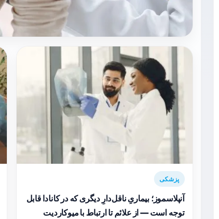
پزشکی
آنپلاسموز؛ بیماریِ ناقل‌دارِ دیگری که در کانادا قابل
توجه است — از علائم تا ارتباط با میوکاردیت