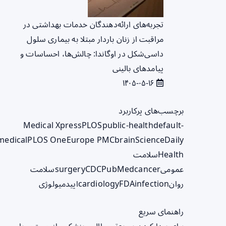
تجربه‌های ارائه‌دهندگان خدمات بهداشتی در
مراقبت از زنان باردار مبتلا به بیماری سلول
داسی‌شکل در اوگاندا: چالش‌ها، احساسات و
پیامدهای بالینی
۱۴۰۵-۰۵-۱۶
برچسب‌های پرکاربرد
Medical Xpress
PLOS
public-health
default-
medical
PLOS One
Europe PMC
brain
ScienceDaily
Health
سلامت
عمومی
cancer
PubMed
CDC
surgery
سلامت
روان
infection
FDA
cardiology
اپیدمیولوژی
راهنمای سریع