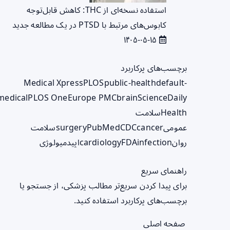
استفاده نسخه‌ای از THC: کاهش قابل‌توجه
کابوس‌های مرتبط با PTSD در یک مطالعه جدید
۱۴۰۵-۰۵-۱۵
برچسب‌های پرکاربرد
Medical Xpress
PLOS
public-health
default-
medical
PLOS One
Europe PMC
brain
ScienceDaily
Health
سلامت
عمومی
cancer
CDC
PubMed
surgery
سلامت
روان
infection
FDA
cardiology
اپیدمیولوژی
راهنمای سریع
برای پیدا کردن سریع‌تر مطالب پزشکی، از جستجو یا
برچسب‌های پرکاربرد استفاده کنید.
صفحه اصلی