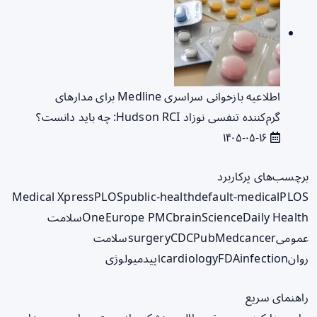
اطلاعیه بازخوانی سراسری Medline برای مدارهای
گرم‌کننده تنفسی نوزاد Hudson RCI: چه باید دانست؟
۱۴۰۵-۰۵-۱۶
برچسب‌های پرکاربرد
Medical Xpress
PLOS
public-health
default-medical
PLOS
ScienceDaily Health
brain
Europe PMC
One
سلامت
عمومی
cancer
PubMed
CDC
surgery
سلامت
روان
infection
FDA
cardiology
اپیدمیولوژی
راهنمای سریع