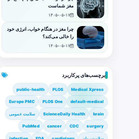
مغز شماست
۱۴۰۵-۰۵-۱۷
چرا مغز در هنگام خواب، انرژی خود
را خالی می‌کند؟
۱۴۰۵-۰۵-۱۷
برچسب‌های پرکاربرد
public-health
PLOS
Medical Xpress
Europe PMC
PLOS One
default-medical
brain
ScienceDaily Health
سلامت عمومی
PubMed
cancer
CDC
surgery
سلامت روان
cardiology
FDA
infection