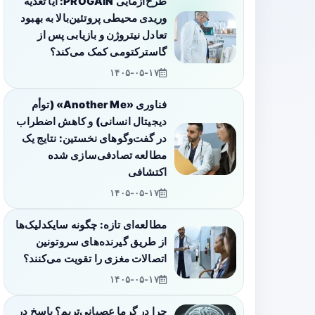
طرح‌آزمایی PROGAIN: آیا تغذیه
وریدی محیطی پروتئین‌بالا به بهبود
تعادل نیتروژن و بازیابی پس از
گاسترکتومی کمک می‌کند؟
۱۴۰۵-۰۵-۱۷
فناوری «Another Me» (توأم
دیجیتال انسانی) و کاهش اضطراب
در گفت‌وگوهای نخستین: نتایج یک
مطالعه تصادفی‌سازی شده
اکتشافی
۱۴۰۵-۰۵-۱۷
مطالعه‌ای تازه: چگونه سایکدلیک‌ها
از طریق گیرنده‌های سروتونین
اتصالات مغزی را تقویت می‌کنند؟
۱۴۰۵-۰۵-۱۷
چرا در گرما عصبانی‌تریم؟ پاسخ در