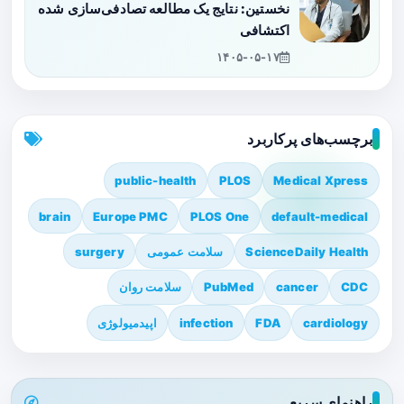
نخستین: نتایج یک مطالعه تصادفی‌سازی شده
اکتشافی
۱۴۰۵-۰۵-۱۷
برچسب‌های پرکاربرد
public-health
PLOS
Medical Xpress
brain
Europe PMC
PLOS One
default-medical
ScienceDaily Health
سلامت عمومی
surgery
CDC
cancer
PubMed
سلامت روان
cardiology
FDA
infection
اپیدمیولوژی
راهنمای سریع