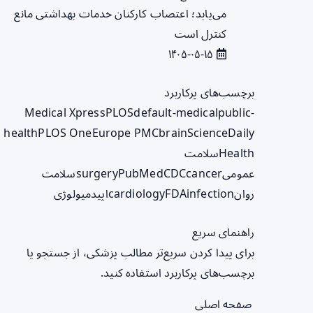
می‌یابد؛ اعتصاب کارکنان خدمات بهداشتی مانع
کنترل است
۱۴۰۵-۰۵-۱۵
برچسب‌های پرکاربرد
Medical Xpress
PLOS
default-medical
public-
health
PLOS One
Europe PMC
brain
ScienceDaily
Health
سلامت
عمومی
cancer
CDC
PubMed
surgery
سلامت
روان
infection
FDA
cardiology
اپیدمیولوژی
راهنمای سریع
برای پیدا کردن سریع‌تر مطالب پزشکی، از جستجو یا
برچسب‌های پرکاربرد استفاده کنید.
صفحه اصلی