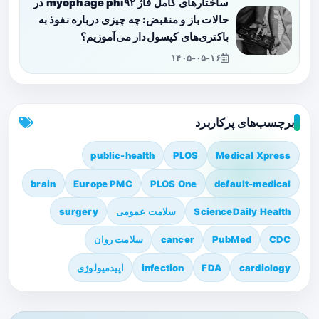
ساختارهای کامل فاژ myophage phi۹۲ در
حالات باز و منقبض: چه چیزی درباره نفوذ به
باکتری‌های کپسول‌دار می‌آموزیم؟
۱۴۰۵-۰۵-۱۶
برچسب‌های پرکاربرد
public-health
PLOS
Medical Xpress
brain
Europe PMC
PLOS One
default-medical
ScienceDaily Health
سلامت عمومی
surgery
CDC
PubMed
cancer
سلامت روان
cardiology
FDA
infection
اپیدمیولوژی