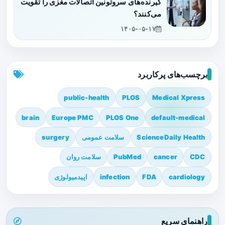
گیرنده‌های سروتونین اتصالات مغزی را تقویت
می‌کنند؟
۱۴۰۵-۰۵-۱۷
برچسب‌های پرکاربرد
public-health
PLOS
Medical Xpress
brain
Europe PMC
PLOS One
default-medical
ScienceDaily Health
سلامت عمومی
surgery
CDC
cancer
PubMed
سلامت روان
cardiology
FDA
infection
اپیدمیولوژی
راهنمای سریع